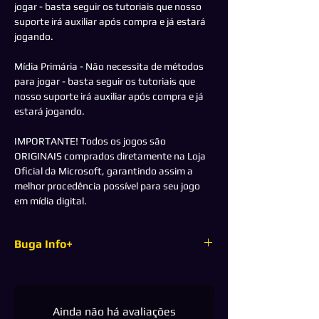
jogar - basta seguir os tutoriais que nosso
suporte irá auxiliar após compra e já estará
jogando.
Mídia Primária - Não necessita de métodos
para jogar - basta seguir os tutoriais que
nosso suporte irá auxiliar após compra e já
estará jogando.
IMPORTANTE! Todos os jogos são
ORIGINAIS comprados diretamente na Loja
Oficial da Microsoft, garantindo assim a
melhor procedência possível para seu jogo
em mídia digital.
Buga Info+
Esse jogo é original, completo e foi adquirido
diretamente com o fornecedor, portanto não
oferece nenhum tipo de risco de banimento
Ainda não há avaliações
ou cadeado. E ainda você jogará em seu