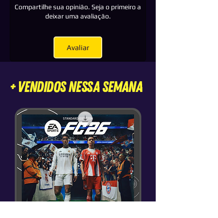
Compartilhe sua opinião. Seja o primeiro a
perfil pessoal com toda a segurança e sem
deixar uma avaliação.
desconexões.
Avaliar
+ VENDIDOS nessa semana