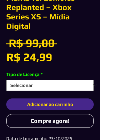
Replanted – Xbox
Series XS – Mídia
Digital
Preço
 R$ 99,00 
Preço
normal
R$ 24,99
promocional
Tipo de Licença
*
Adicionar ao carrinho
Compre agora!
Data de lançamento: 23/10/2025