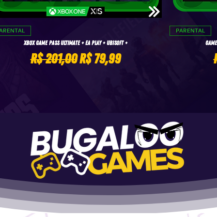
ARENTAL
PARENTAL
Xbox Game Pass Ultimate + EA Play + Ubisoft +
Game 
Preço normal
Preço promocional
R$ 201,00
R$ 79,99