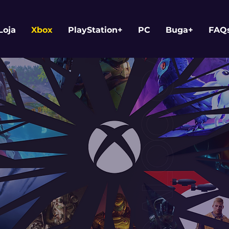
Loja
Xbox
PlayStation+
PC
Buga+
FAQ