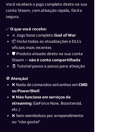
Você receberá o jogo completo direto na sua
conta Steam, com ativação rápida, fácil e
segura.
✅
O que você recebe:
⚔️ Jogo base completo
God of War
📦 Inclui todas as atualizações e DLCs
oficiais mais recentes
🛡️ Produto ativado direto na sua conta
Steam —
não é conta compartilhada
🧾 Tutorial passo a passo para ativação
🚫
Atenção!
❌ Nada de comandos estranhos em
CMD
ou PowerShell
❌
Não funciona em serviços de
streaming
(GeForce Now, Boosteroid,
etc.)
❌ Sem reembolsos por arrependimento
ou “não gostei”