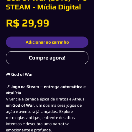
STEAM - Mídia Digital
Preço
R$ 29,99
Adicionar ao carrinho
Compre agora!
🎮
God of War
📍
Jogo na Steam — entrega automática e
vitalícia
Vivencie a jornada épica de Kratos e Atreus
em
God of War
, um dos maiores jogos de
ação e aventura já lançados. Explore
mitologias antigas, enfrente desafios
intensos e descubra uma narrativa
emocionante e profunda.