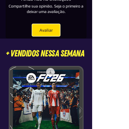
ou cadeado. E ainda você jogará em seu
Compartilhe sua opinião. Seja o primeiro a
perfil pessoal com toda a segurança e sem
deixar uma avaliação.
desconexões.
Avaliar
+ VENDIDOS nessa semana