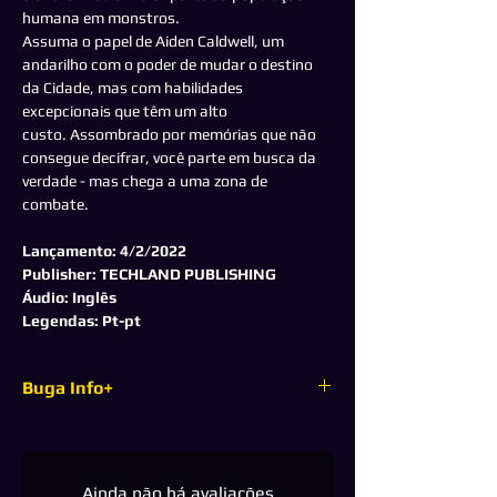
humana em monstros.
Assuma o papel de Aiden Caldwell, um
andarilho com o poder de mudar o destino
da Cidade, mas com habilidades
excepcionais que têm um alto
custo. Assombrado por memórias que não
consegue decifrar, você parte em busca da
verdade - mas chega a uma zona de
combate.
Lançamento: 4/2/2022
Publisher: TECHLAND PUBLISHING
Áudio: Inglês
Legendas: Pt-pt
Buga Info+
Esse jogo é original, completo e foi adquirido
diretamente com o fornecedor, portanto não
oferece nenhum tipo de risco de banimento
Ainda não há avaliações