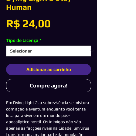
Human
Preço
R$ 24,00
Tipo de Licença
*
Adicionar ao carrinho
Compre agora!
Em Dying Light 2, a sobrevivência se mistura
com ação e aventura enquanto você tenta
luta para viver em um mundo pós-
apocalíptico hostil. Os inimigos não são
apenas as facções rivais na Cidade: um vírus
transformou a maior parte da população