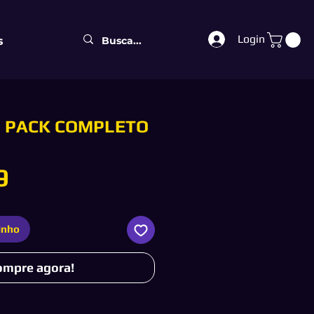
Login
s
- PACK COMPLETO
Preço
9
inho
ompre agora!