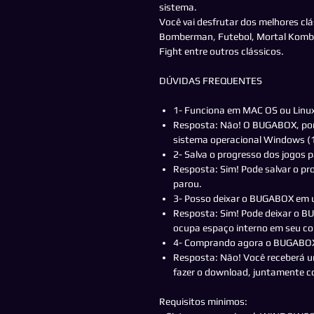
sistema.
Você vai desfrutar dos melhores cl
Bomberman, Futebol, Mortal Kombat,
Fight entre outros clássicos.
DÚVIDAS FREQUENTES
1- Funciona em MAC OS ou Linu
Resposta: Não! O BUGABOX, por
sistema operacional Windows (1
2- Salva o progresso dos jogos 
Resposta: Sim! Pode salvar o pr
parou.
3- Posso deixar o BUGABOX em
Resposta: Sim! Pode deixar o 
ocupa espaço interno em seu c
4- Comprando agora o BUGABOX, i
Resposta: Não! Você receberá 
fazer o download, juntamente co
Requisitos minimos: