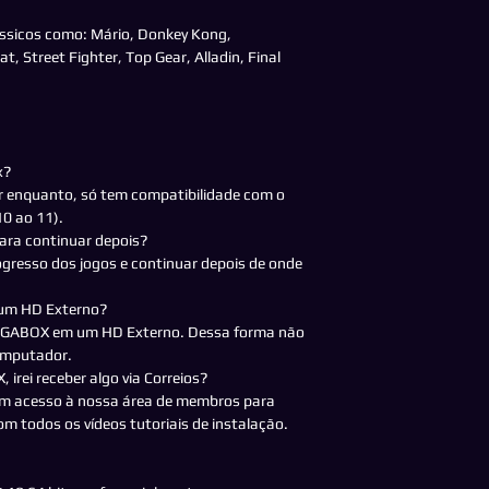
ássicos como: Mário, Donkey Kong,
 Street Fighter, Top Gear, Alladin, Final
x?
 enquanto, só tem compatibilidade com o
0 ao 11).
para continuar depois?
ogresso dos jogos e continuar depois de onde
 um HD Externo?
BUGABOX em um HD Externo. Dessa forma não
omputador.
rei receber algo via Correios?
um acesso à nossa área de membros para
m todos os vídeos tutoriais de instalação.