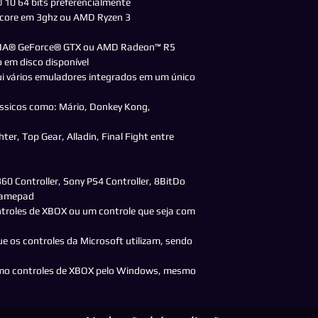
10 64 bits preferencialmente
l core em 3ghz ou AMD Ryzen 3
IDIA® GeForce® GTX ou AMD Radeon™ R5
 em disco disponível
i vários emuladores integrados em um único
ássicos como: Mário, Donkey Kong,
er, Top Gear, Alladin, Final Fight entre
60 Controller, Sony PS4 Controller, 8BitDo
Gamepad
roles de XBOX ou um controle que seja com
 os controles da Microsoft utilizam, sendo
omo controles de XBOX pelo Windows, mesmo