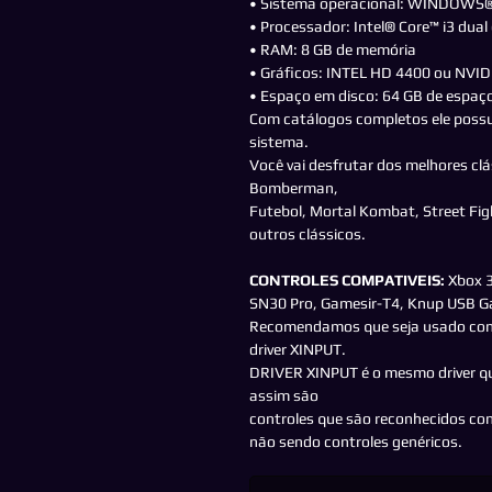
• Sistema operacional: WINDOWS® 
• Processador: Intel® Core™ i3 dua
• RAM: 8 GB de memória
• Gráficos: INTEL HD 4400 ou NV
• Espaço em disco: 64 GB de espaço
Com catálogos completos ele possu
sistema.
Você vai desfrutar dos melhores cl
Bomberman,
Futebol, Mortal Kombat, Street Fight
outros clássicos.
CONTROLES COMPATIVEIS:
Xbox 3
SN30 Pro, Gamesir-T4, Knup USB 
Recomendamos que seja usado cont
driver XINPUT.
DRIVER XINPUT é o mesmo driver que
assim são
controles que são reconhecidos c
não sendo controles genéricos.