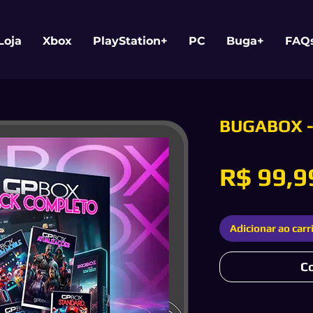
Loja
Xbox
PlayStation+
PC
Buga+
FAQ
BUGABOX 
R$ 99,9
Adicionar ao carr
C