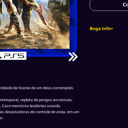
C
Buga Info+
Esse jogo é original,
com o fornecedor, po
risco de banimento o
seu perfil pessoal c
desconexões.
anidade da tirania de um deus corrompido.
ntemporal, repleta de perigos ancestrais,
. Cace monstros lendários usando
as devastadoras de controle de areia, em um
r.