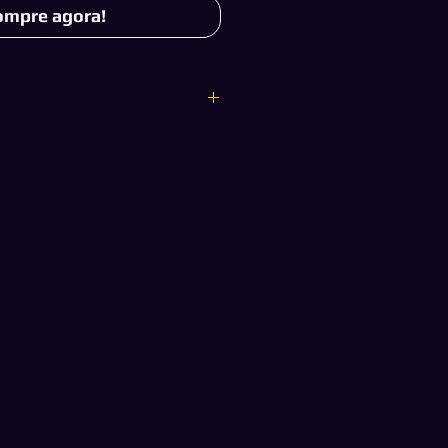
ompre agora!
 completo e foi adquirido diretamente
rtanto não oferece nenhum tipo de
u cadeado. E ainda você jogará em
om toda a segurança e sem