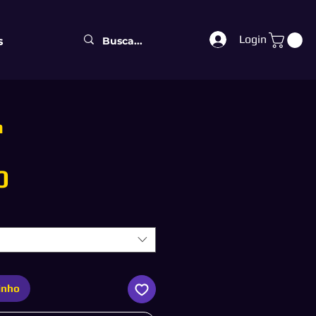
Login
s
n
Preço
0
inho