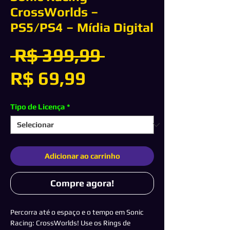
CrossWorlds –
PS5/PS4 – Mídia Digital
Preço
 R$ 399,99 
Preço
normal
R$ 69,99
promocional
Tipo de Licença
*
Adicionar ao carrinho
Compre agora!
Percorra até o espaço e o tempo em Sonic
Racing: CrossWorlds! Use os Rings de