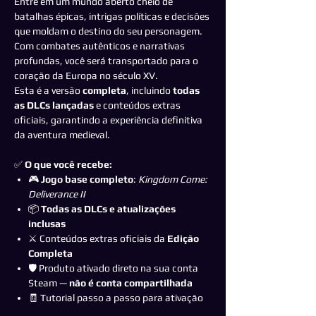
Entre em um mundo aberto cheio de
batalhas épicas, intrigas políticas e decisões
que moldam o destino do seu personagem.
Com combates autênticos e narrativas
profundas, você será transportado para o
coração da Europa no século XV.
Esta é a versão
completa
, incluindo
todas
as DLCs lançadas
e conteúdos extras
oficiais, garantindo a experiência definitiva
da aventura medieval.
✅
O que você recebe:
🎮
Jogo base completo
:
Kingdom Come:
Deliverance II
📦
Todas as DLCs e atualizações
inclusas
⚔️ Conteúdos extras oficiais da
Edição
Completa
🛡️ Produto ativado direto na sua conta
Steam —
não é conta compartilhada
🧾 Tutorial passo a passo para ativação