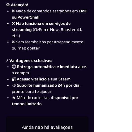
🚫
Atenção!
❌ Nada de comandos estranhos em
CMD
ou PowerShell
❌
Não funciona em serviços de
streaming
(GeForce Now, Boosteroid,
etc.)
❌ Sem reembolsos por arrependimento
ou “não gostei”
⚡
Vantagens exclusivas:
⏱️
Entrega automática e imediata
após
a compra
🔐
Acesso vitalício
à sua Steam
🤝
Suporte humanizado 24h por dia
,
pronto para te ajudar
🔥 Método exclusivo,
disponível por
tempo limitado
Ainda não há avaliações