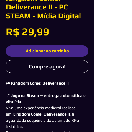
Deliverance II - PC
STEAM - Mídia Digital
Preço
R$ 29,99
Adicionar ao carrinho
Compre agora!
🎮
Kingdom Come: Deliverance II
📍
Jogo na Steam — entrega automática e
vitalícia
Viva uma experiência medieval realista
em
Kingdom Come: Deliverance II
, a
aguardada sequência do aclamado RPG
histórico.