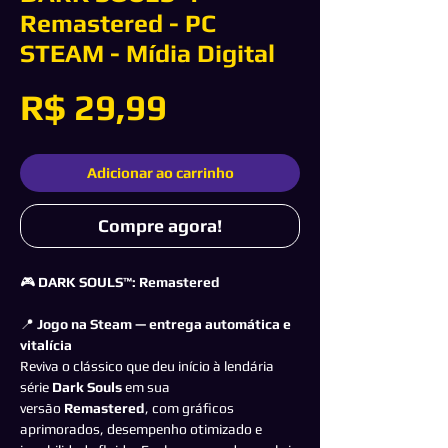
Remastered - PC
STEAM - Mídia Digital
Preço
R$ 29,99
Adicionar ao carrinho
Compre agora!
🎮
DARK SOULS™: Remastered
📍
Jogo na Steam — entrega automática e
vitalícia
Reviva o clássico que deu início à lendária
série
Dark Souls
em sua
versão
Remastered
, com gráficos
aprimorados, desempenho otimizado e