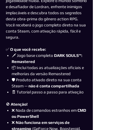
jogabilidade fluida. Explore o mundo sombrio
e desafiador de Lordran, enfrente inimigos
implacáveis e descubra todos os segredos
desta obra-prima do gênero action RPG.
Você receberá o jogo completo direto na sua
conta Steam, com ativação rápida, fácil e
segura.
✅
O que você recebe:
🗡️ Jogo base completo
DARK SOULS™:
Remastered
📦 Inclui todas as atualizações oficiais e
melhorias da versão Remastered
🛡️ Produto ativado direto na sua conta
Steam —
não é conta compartilhada
🧾 Tutorial passo a passo para ativação
🚫
Atenção!
❌ Nada de comandos estranhos em
CMD
ou PowerShell
❌
Não funciona em serviços de
streaming
(GeForce Now, Boosteroid,