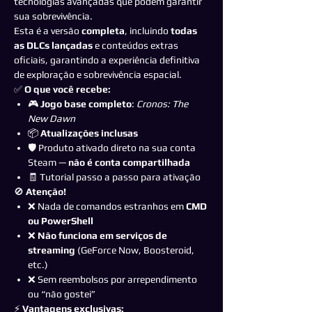
tecnologias avançadas que podem garantir
sua sobrevivência.
Esta é a versão
completa
, incluindo
todas
as DLCs lançadas
e conteúdos extras
oficiais, garantindo a experiência definitiva
de exploração e sobrevivência espacial.
✅
O que você recebe:
🎮
Jogo base completo
:
Cronos: The
New Dawn
📦
A
tualizações inclusas
🛡️ Produto ativado direto na sua conta
Steam —
não é conta compartilhada
🧾 Tutorial passo a passo para ativação
🚫
Atenção!
❌ Nada de comandos estranhos em
CMD
ou PowerShell
❌
Não funciona em serviços de
streaming
(GeForce Now, Boosteroid,
etc.)
❌ Sem reembolsos por arrependimento
ou “não gostei”
⚡
Vantagens exclusivas: