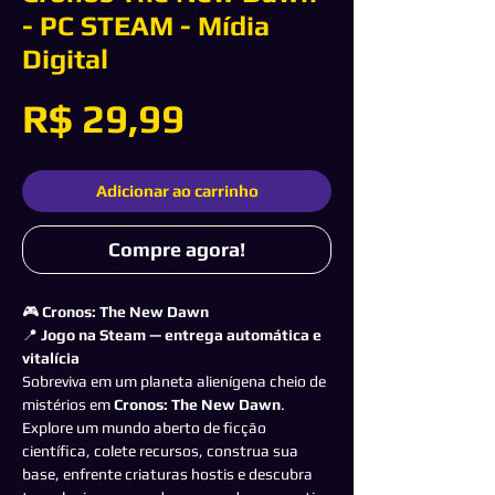
- PC STEAM - Mídia
Digital
Preço
R$ 29,99
Adicionar ao carrinho
Compre agora!
🎮
Cronos: The New Dawn
📍
Jogo na Steam — entrega automática e
vitalícia
Sobreviva em um planeta alienígena cheio de
mistérios em
Cronos: The New Dawn
.
Explore um mundo aberto de ficção
científica, colete recursos, construa sua
base, enfrente criaturas hostis e descubra