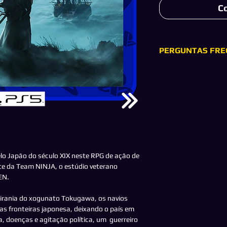
C
PERGUNTAS FRE
- O que é licença PR
R:
Significa que você
"Conta PSN" que irem
termino do download
troféus, jogar no mo
do seu PS4/PS5, incl
conexão à internet n
- O que é licença SE
R:
Significa que você
o Japão do século XIX neste RPG de ação de
"Conta PSN" que ire
 da Team NINJA, o estúdio veterano
do download você po
EN.
no modo multiplayer
enviada para baixar 
tirania do xogunato Tokugawa, os navios
seu console
.
s fronteiras japonesa, deixando o país em
- Como funciona o A
, doenças e agitação política, um guerreiro