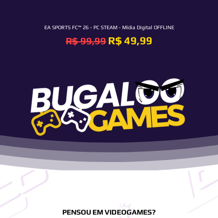
EA SPORTS FC™ 26 - PC STEAM - Mídia Digital OFFLINE
Preço normal
Preço promocional
R$ 49,99
R$ 99,99
PENSOU EM VIDEOGAMES?