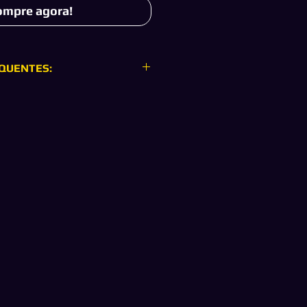
ompre agora!
QUENTES:
IMÁRIA?
 irá baixar o jogo através da
os lhe enviar, entretanto, após o
 você poderá jogar, ganhar
do multiplayer em qualquer perfil
usive o seu particular, com ou sem
o seu console.
CUNDÁRIA?
 irá baixar o jogo através da
mos lhe enviar e após o termino
derá jogar, ganhar troféus, jogar
 somente pela conta que foi
o jogo, com conexão à internet no
LUGUEL?