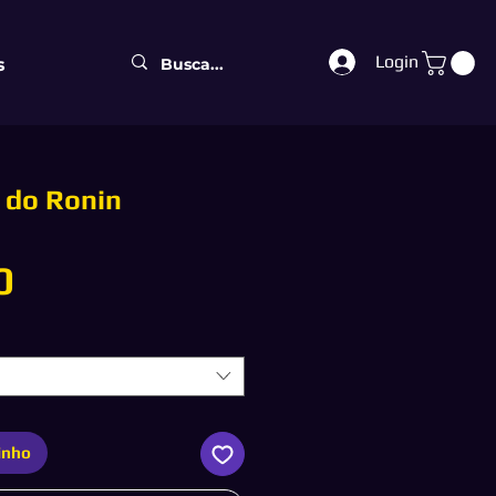
Login
s
 do Ronin
Preço
0
inho