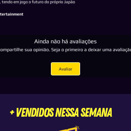
R:
Significa que você
 tendo em jogo o futuro do próprio Japão
"Conta PSN" que ire
do download você po
ntertainment
no modo multiplayer
que foi enviada para
7 dias, com conexão 
esse período será re
Ainda não há avaliações
consultar para alug
ompartilhe sua opinião. Seja o primeiro a deixar uma avaliaçã
avulso em midia pri
- Este jogo bloqueia
R:
Não, a BugaLoo só 
ou seja, aqueles qu
Avaliar
nossos termos de us
+ VENDIDOS nessa semana