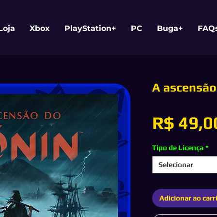
Loja
Xbox
PlayStation+
PC
Buga+
FAQ
A ascensão
R$ 49,0
Tipo de Licença
*
Selecionar
Adicionar ao carr